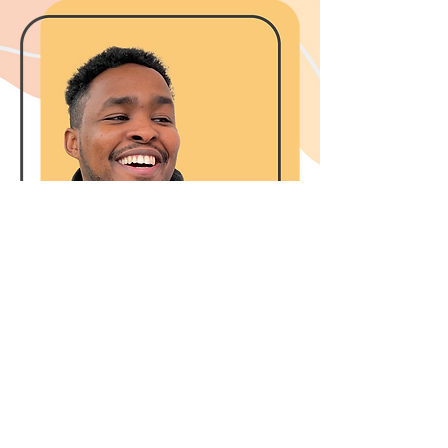
Abdimaalik
COO
abdimaalik@digna.no
+47 414 18 243